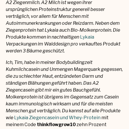
A2 Ziegenmilch. A2 Milch ist wegen ihrer
ursprünglichen Proteinstruktur generell besser
verträglich, vor allem für Menschen mit
Autoimmunerkrankungen oder Reizdarm. Neben dem
Ziegenprotein hat Lykaia auch Bio-Molkenprotein. Die
Produkte kommen in nachhaltigen
Lykaia
Verpackungen im Walddesign pro verkauftes Produkt
werden 3 Bäume geschützt.
Ich, Tim, habe in meiner Bodybuildingzeit
Kuhmilchcasein und Unmengen Magerquark gegessen,
die zu schlechter Haut, entzündeten Darm und
ständigen Blähungen geführt haben. Das A2
Ziegencasein gibt mir ein gutes Bauchgefühl.
Molkenprotein ist übrigens im Gegensatz zum Casein
kaum immunologisch wirksam und für die meisten
Menschen gut verträglich. Du kannst auf alle Produkte
wie
Lykaia Ziegencasein und Whey-Protein
mit
meinem Code
thinkflowgrow10
zehn Prozent