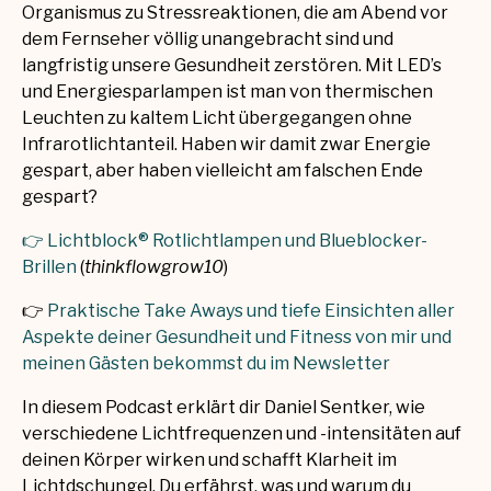
Organismus zu Stressreaktionen, die am Abend vor
dem Fernseher völlig unangebracht sind und
langfristig unsere Gesundheit zerstören. Mit LED’s
und Energiesparlampen ist man von thermischen
Leuchten zu kaltem Licht übergegangen ohne
Infrarotlichtanteil. Haben wir damit zwar Energie
gespart, aber haben vielleicht am falschen Ende
gespart?
👉
Lichtblock® Rotlichtlampen und Blueblocker-
Brillen
(
thinkflowgrow10
)
👉
Praktische Take Aways und tiefe Einsichten aller
Aspekte deiner Gesundheit und Fitness von mir und
meinen Gästen bekommst du im Newsletter
In diesem Podcast erklärt dir Daniel Sentker, wie
verschiedene Lichtfrequenzen und -intensitäten auf
deinen Körper wirken und schafft Klarheit im
Lichtdschungel. Du erfährst, was und warum du